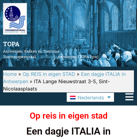
TOPA
Antwerpen, Kerken en Toerisme
Toerismepastoraal,
Bisdom
Antwerpen (TOPA vzw)
Home
»
Op REIS in eigen STAD
»
Een dagje ITALIA in
Antwerpen
»
ITA Lange Nieuwstraat 3-5, Sint-
Nicolaasplaats
Nederlands
Op reis in eigen stad
Een dagje ITALIA in