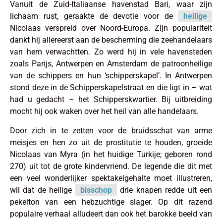
Vanuit de Zuid-Italiaanse havenstad Bari, waar zijn
lichaam rust, geraakte de devotie voor de
heilige
Nicolaas verspreid over Noord-Europa. Zijn populariteit
dankt hij allereerst aan de bescherming die zeehandelaars
van hem verwachtten. Zo werd hij in vele havensteden
zoals Parijs, Antwerpen en Amsterdam de patroonheilige
van de schippers en hun ‘schipperskapel’. In Antwerpen
stond deze in de Schipperskapelstraat en die ligt in – wat
had u gedacht – het Schipperskwartier. Bij uitbreiding
mocht hij ook waken over het heil van alle handelaars.
Door zich in te zetten voor de bruidsschat van arme
meisjes en hen zo uit de prostitutie te houden, groeide
Nicolaas van Myra (in het huidige Turkije; geboren rond
270) uit tot de grote kindervriend. De legende die dit met
een veel wonderlijker spektakelgehalte moet illustreren,
wil dat de heilige
bisschop
drie knapen redde uit een
pekelton van een hebzuchtige slager. Op dit razend
populaire verhaal alludeert dan ook het barokke beeld van