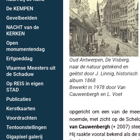
De KEMPEN
Gevelbeelden
NACHT van de
KERKEN
Open
monumentendag
Erfgoeddag
Oud Antwerpen, De Visberg,
naar de natuur getekend en
Vlaamse Meesters uit
geëtst door J. Linnig, historisch
de Schaduw
album 1868
Op REIS in eigen
Bewerkt in 1978 door Van
STAD
Cauwenbergh en L. Voet
Publicaties
Kerstkaarten
opgericht om een van de meest 
Voordrachten
noemde, met zicht op de Schel
van Cauwenbergh
(+ 2007) stee
Tentoonstellingen
Hij raakte vooral bekend als de 
Gigapixel galerij