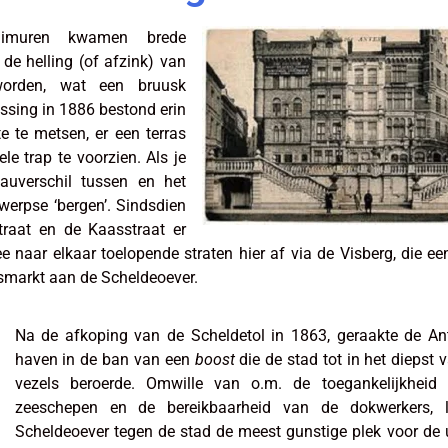
imuren kwamen brede
de helling (of afzink) van
worden, wat een bruusk
ossing in 1886 bestond erin
e te metsen, er een terras
e trap te voorzien. Als je
eauverschil tussen en het
werpse ‘bergen’. Sindsdien
raat en de Kaasstraat er
naar elkaar toelopende straten hier af via de Visberg, die ee
smarkt aan de Scheldeoever.
Na de afkoping van de Scheldetol in 1863, geraakte de An
haven in de ban van een
boost
die de stad tot in het diepst 
vezels beroerde. Omwille van o.m. de toegankelijkheid
zeeschepen en de bereikbaarheid van de dokwerkers, 
Scheldeoever tegen de stad de meest gunstige plek voor de