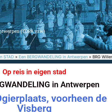
twerpen (TOPA vzw)
en STAD
»
Een BERGWANDELING in Antwerpen
»
BRG Willem
Op reis in eigen stad
GWANDELING in Antwerpen
gierplaats, voorheen de
Visberg