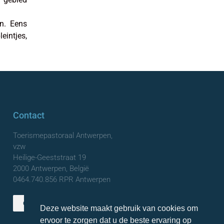
n. Eens
eintjes,
Contact
Toerismepastoraal Antwerpen,
vzw
Heilige-Geeststraat 19
2000 Antwerpen, België
0464.740.856 RPR Antwerpen
Contact opnemen
Deze website maakt gebruik van cookies om
ervoor te zorgen dat u de beste ervaring op
TOP