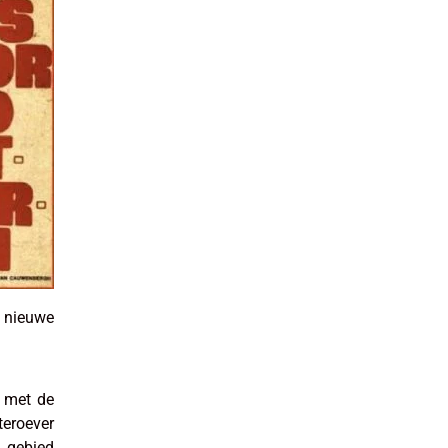
 nieuwe
n met de
teroever
g gebied