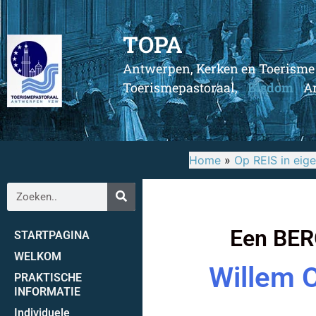
TOPA
Antwerpen, Kerken en Toerisme
Toerismepastoraal,
Bisdom
An
Home
»
Op REIS in eig
Een BER
STARTPAGINA
WELKOM
Willem O
PRAKTISCHE
INFORMATIE
Individuele