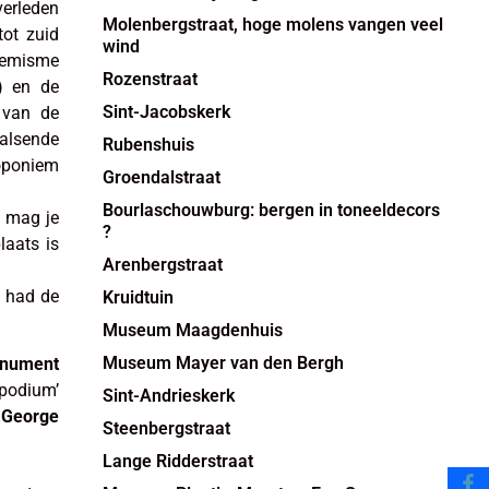
erleden
Molenbergstraat, hoge molens vangen veel
tot zuid
wind
ufemisme
Rozenstraat
’) en de
Sint-Jacobskerk
 van de
alsende
Rubenshuis
toponiem
Groendalstraat
Bourlaschouwburg: bergen in toneeldecors
n mag je
?
laats is
Arenbergstraat
n had de
Kruidtuin
Museum Maagdenhuis
Museum Mayer van den Bergh
nument
 podium’
Sint-Andrieskerk
 George
Steenbergstraat
Lange Ridderstraat