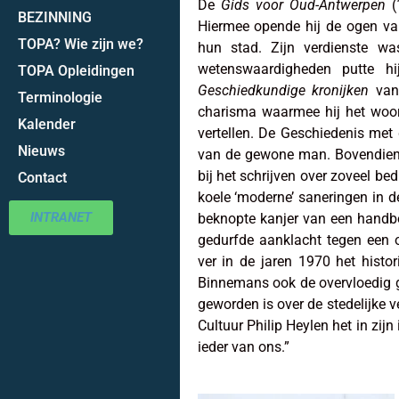
De
Gids voor Oud-Antwerpen
(1
BEZINNING
Hiermee opende hij de ogen va
TOPA? Wie zijn we?
hun stad. Zijn verdienste wa
wetenswaardigheden putte h
TOPA Opleidingen
Geschiedkundige kronijken
van 
Terminologie
charisma waarmee hij het woor
Kalender
vertellen. De Geschiedenis met g
Nieuws
van de gewone man. Bovendien
bij het schrijven over zoveel be
Contact
koele ‘moderne’ saneringen in d
INTRANET
beknopte kanjer van een handb
gedurfde aanklacht tegen een
ver in de jaren 1970 het hist
Binnemans ook de overvloedig g
geworden is over de stedelijke v
Cultuur Philip Heylen het in zij
ieder van ons.”