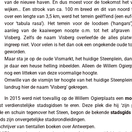
van de nieuwe haven. En dus moest voor de toekomst het v
wijken… Een strook van ca. 100 m breed en dit van noord 
over een lengte van 3,5 km, werd het terrein geëffend (een e
voor ‘tabula rasa’). Het terrein voor de loodsen (‘hangars
aanleg van de kaaiwegen noopte o.m. tot het afgraven
Visberg. Zelfs de naam Visberg overleefde de alles platw
ingreep niet. Voor velen is het dan ook een ongekende oude 
geworden.
Maar sta je op de oude Vismarkt, het huidige Steenplein, da
je daar een heuse helling inbeelden. Alleen de Willem Ogierp
nog een litteken van deze voormalige hoogte.
Omwille van de vismijn ter hoogte van het huidige Steenplei
landrug hier de naam ‘Visberg’ gekregen.
In 2015 werd niet toevallig op de Willem Ogierplaats een
mo
verdienstelijke stadsgidsen te eren. Deze plek die hij ‘zijn
de en schuin tegenover het Steen, begon de bekende
stadsgids
ds zijn onvergetelijke stadsrondleidingen.
schrijver van tientallen boeken over Antwerpen.