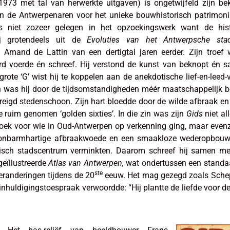
973 met tal van herwerkte uitgaven) is ongetwijfeld zijn be
n de Antwerpenaren voor het unieke bouwhistorisch patrimon
s niet zozeer gelegen in het opzoekingswerk want de hist
ij grotendeels uit de
Evoluties van het Antwerpsche stad
Amand de Lattin van een dertigtal jaren eerder. Zijn troef
d voerde én schreef. Hij verstond de kunst van beknopt én s
rote ‘G’ wist hij te koppelen aan de anekdotische lief-en-leed-
 was hij door de tijdsomstandigheden méér maatschappelijk 
dreigd stedenschoon. Zijn hart bloedde door de wilde afbraak en 
e ruim genomen ‘golden sixties’. In die zin was zijn
Gids
niet al
oek voor wie in Oud-Antwerpen op verkenning ging, maar even
 onbarmhartige afbraakwoede en een smaakloze wederopbouw 
orisch stadscentrum verminkten. Daarom schreef hij samen m
eïllustreerde
Atlas van Antwerpen,
wat ondertussen een standa
ste
eranderingen tijdens de 20
eeuw. Het mag gezegd zoals Sche
n inhuldigingstoespraak verwoordde: “Hij plantte de liefde voor de