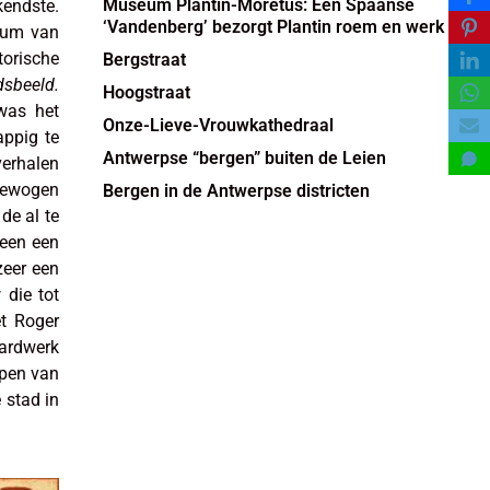
Museum Plantin-Moretus: Een Spaanse
kendste.
‘Vandenberg’ bezorgt Plantin roem en werk
ium van
orische
Bergstraat
sbeeld.
Hoogstraat
 was het
Onze-Lieve-Vrouwkathedraal
appig te
Antwerpse “bergen” buiten de Leien
verhalen
bewogen
Bergen in de Antwerpse districten
de al te
leen een
zeer een
die tot
et Roger
ardwerk
pen van
 stad in