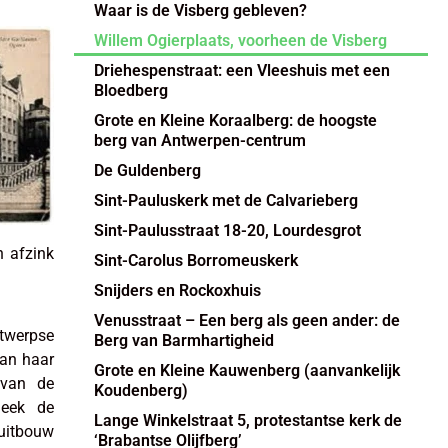
Waar is de Visberg gebleven?
Willem Ogierplaats, voorheen de Visberg
Driehespenstraat: een Vleeshuis met een
Bloedberg
Grote en Kleine Koraalberg: de hoogste
berg van Antwerpen-centrum
De Guldenberg
Sint-Pauluskerk met de Calvarieberg
Sint-Paulusstraat 18-20, Lourdesgrot
n afzink
Sint-Carolus Borromeuskerk
Snijders en Rockoxhuis
Venusstraat – Een berg als geen ander: de
twerpse
Berg van Barmhartigheid
van haar
Grote en Kleine Kauwenberg (aanvankelijk
 van de
Koudenberg)
leek de
Lange Winkelstraat 5, protestantse kerk de
 uitbouw
‘Brabantse Olijfberg’