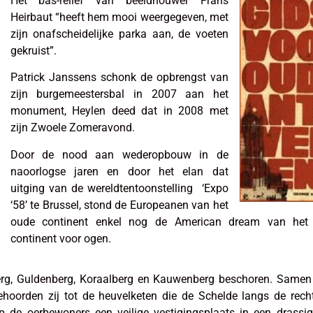
Het bas-reliëf van beeldhouwer Frans
Heirbaut “heeft hem mooi weergegeven, met
zijn onafscheidelijke parka aan, de voeten
gekruist”.
Patrick Janssens schonk de opbrengst van
zijn burgemeestersbal in 2007 aan het
monument, Heylen deed dat in 2008 met
zijn Zwoele Zomeravond.
Door de nood aan wederopbouw in de
naoorlogse jaren en door het elan dat
uitging van de wereldtentoonstelling ‘Expo
‘58’ te Brussel, stond de Europeanen van het
oude continent enkel nog de American dream van het
continent voor ogen.
dberg, Guldenberg, Koraalberg en Kauwenberg beschoren. Same
hoorden zij tot de heuvelketen die de Schelde langs de rech
p de oerbewoners een veilige vestigingsplaats in een drassi