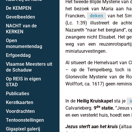
Het tweede Blijde Mysterie van d
De KEMPEN
het bezoek van Maria aan haar
Francken,
deken
van het Sint
Gevelbeelden
(Lc. 1:39) illustreert de ach
NACHT van de
Nazareth “naar het bergland”, 
KERKEN
zwangere nicht Elisabet. Het ge
Open
weg van een reuzenrotsparti
monumentendag
miniatuurvestingen.
Erfgoeddag
Al situeert de Hemelvaart van C
Vlaamse Meesters uit
– op de Tempelberg, toch is 
de Schaduw
Glorievolle Mysterie van de R
Op REIS in eigen
Wolffort, ca. 1617) geen reminis
STAD
Publicaties
In de
Heilig Kruiskapel
sta je
s
Kerstkaarten
de
Calvarieberg.
9
statie
, “Jesus 
Voordrachten
en een versterkt huis, hoedt een
Tentoonstellingen
Jezus sterft aan het kruis
(
altaa
Gigapixel galerij