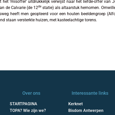
het ‘misoffer’ uitdrukkelijk verwijst naar het liefde-offer van 
de
an de Calvarie (de 12
statie) als altaarstuk hernomen. Omwill
uisweg heeft men geopteerd voor een houten beeldengroep (Al
nd staan versterkte huizen, met kasteelachtige torens.
Over ons
Interessante links
STARTPAGINA
Kerknet
TOPA? Wie zijn we?
Bisdom Antwerpen