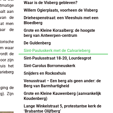
Waar is de Visberg gebleven?
stmatige
Willem Ogierplaats, voorheen de Visberg
alt aan
 van de
Driehespenstraat: een Vleeshuis met een
Bloedberg
dat men
maar de
Grote en Kleine Koraalberg: de hoogste
berg van Antwerpen-centrum
orische
De Guldenberg
lem waar
Sint-Pauluskerk met de Calvarieberg
wordt de
Sint-Paulusstraat 18-20, Lourdesgrot
oor zijn
Sint-Carolus Borromeuskerk
uis het
arieberg
Snijders en Rockoxhuis
Venusstraat – Een berg als geen ander: de
Berg van Barmhartigheid
iging de
Grote en Kleine Kauwenberg (aanvankelijk
g). Zijn
Koudenberg)
Lange Winkelstraat 5, protestantse kerk de
‘Brabantse Olijfberg’