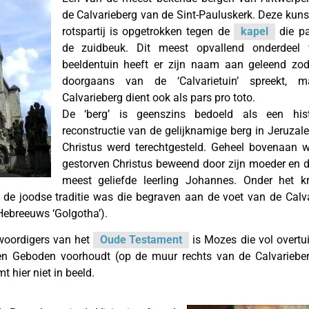
de Calvarieberg van de Sint-Pauluskerk. Deze kun
rotspartij is opgetrokken tegen de
kapel
die pa
de zuidbeuk. Dit meest opvallend onderdeel
beeldentuin heeft er zijn naam aan geleend zo
doorgaans van de ‘Calvarietuin’ spreekt, 
Calvarieberg dient ook als pars pro toto.
De ‘berg’ is geenszins bedoeld als een hist
reconstructie van de gelijknamige berg in Jeruza
Christus werd terechtgesteld. Geheel bovenaan 
gestorven Christus beweend door zijn moeder en d
meest geliefde leerling Johannes. Onder het kr
de joodse traditie was die begraven aan de voet van de Calv
t Hebreeuws ‘Golgotha’).
woordigers van het
Oude Testament
is Mozes die vol overtu
en Geboden voorhoudt (op de muur rechts van de Calvarieber
 hier niet in beeld.