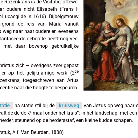
e Rozenkrans is de Visitatie, oftewel
 oudere nicht Elisabeth (Frans II
-Lucasgilde in 1616). Bijbelgetrouw
tergrond de reis van Maria vanuit
op weg naar haar oudere en eveneens
fantaseerde gebergte heeft nog veel
j met daar bovenop gebruikelijke
hristus zich – overigens zeer gepast
de
er op het gelijknamige werk (2
ozenkrans; toegeschreven aan Artus
centie naar die hoogte te bespeuren.
tatie
na statie stil bij de
kruisweg
van Jezus op weg naar e
valt de derde // maal onder het kruis”: In het landschap, met een 
 herder, steunend op de herdersstaf, een kleine kudde schapen.
rstuk, Alf. Van Beurden, 1888)