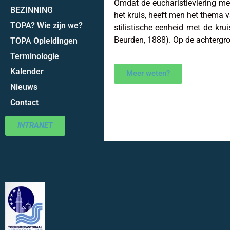
Omdat de eucharistieviering met 
BEZINNING
het kruis, heeft men het thema v
TOPA? Wie zijn we?
stilistische eenheid met de kr
Beurden, 1888). Op de achtergro
TOPA Opleidingen
Terminologie
Kalender
Meer weten?
Nieuws
Contact
INTRANET