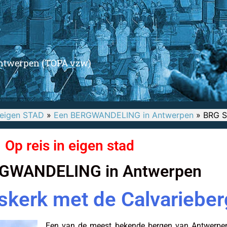
twerpen (TOPA vzw)
 eigen STAD
»
Een BERGWANDELING in Antwerpen
»
BRG Si
Op reis in eigen stad
GWANDELING in Antwerpen
skerk met de Calvarieber
Een van de meest bekende bergen van Antwerpen