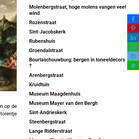
Molenbergstraat, hoge molens vangen veel
wind
Rozenstraat
Sint-Jacobskerk
Rubenshuis
Groendalstraat
Bourlaschouwburg: bergen in toneeldecors
?
Arenbergstraat
Kruidtuin
Museum Maagdenhuis
Museum Mayer van den Bergh
n op de
Sint-Andrieskerk
torentje
Steenbergstraat
Lange Ridderstraat