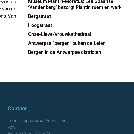
Museum Plantin-Moretus: Een Spaanse
Jezus op
‘Vandenberg’ bezorgt Plantin roem en werk
e van de
fons Van
Bergstraat
Hoogstraat
Onze-Lieve-Vrouwkathedraal
Antwerpse “bergen” buiten de Leien
Bergen in de Antwerpse districten
Contact
Toerismepastoraal Antwerpen,
vzw
Heilige-Geeststraat 19