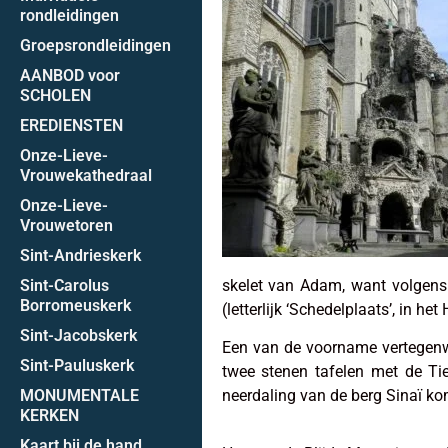
rondleidingen
Groepsrondleidingen
AANBOD voor
SCHOLEN
EREDIENSTEN
Onze-Lieve-
Vrouwekathedraal
Onze-Lieve-
Vrouwetoren
Sint-Andrieskerk
Sint-Carolus
skelet van Adam, want volgens 
Borromeuskerk
(letterlijk ‘Schedelplaats’, in he
Sint-Jacobskerk
Een van de voorname vertegen
Sint-Pauluskerk
twee stenen tafelen met de Ti
MONUMENTALE
neerdaling van de berg Sinaï komt
KERKEN
Kaart bij de hand