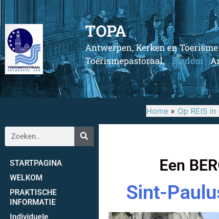
TOPA
Antwerpen, Kerken en Toerisme
Toerismepastoraal,
Bisdom
An
Home
»
Op REIS in
Een BER
STARTPAGINA
WELKOM
Sint-Paulu
PRAKTISCHE
INFORMATIE
Individuele