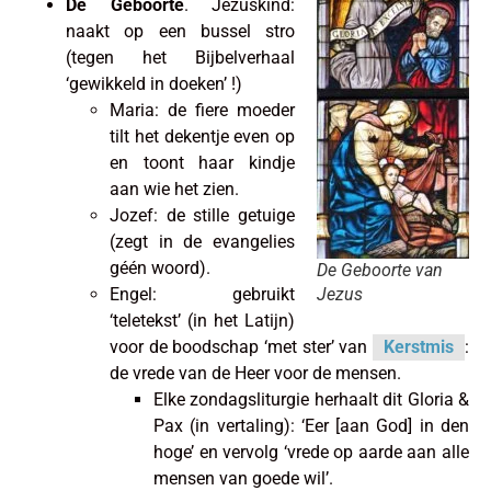
De Geboorte
. Jezuskind:
naakt op een bussel stro
(tegen het Bijbelverhaal
‘gewikkeld in doeken’ !)
Maria: de fiere moeder
tilt het dekentje even op
en toont haar kindje
aan wie het zien.
Jozef: de stille getuige
(zegt in de evangelies
géén woord).
De Geboorte van
Jezus
Engel: gebruikt
‘teletekst’ (in het Latijn)
voor de boodschap ‘met ster’ van
Kerstmis
:
de vrede van de Heer voor de mensen.
Elke zondagsliturgie herhaalt dit Gloria &
Pax (in vertaling): ‘Eer [aan God] in den
hoge’ en vervolg ‘vrede op aarde aan alle
mensen van goede wil’.