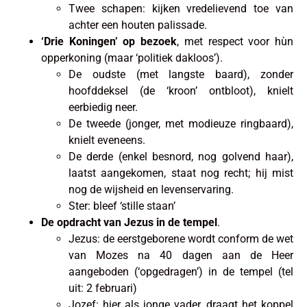
Twee schapen: kijken vredelievend toe van
achter een houten palissade.
‘Drie Koningen’ op bezoek
, met respect voor hùn
opperkoning (maar ‘politiek dakloos’).
De oudste (met langste baard), zonder
hoofddeksel (de ‘kroon’ ontbloot), knielt
eerbiedig neer.
De tweede (jonger, met modieuze ringbaard),
knielt eveneens.
De derde (enkel besnord, nog golvend haar),
laatst aangekomen, staat nog recht; hij mist
nog de wijsheid en levenservaring.
Ster: bleef ‘stille staan’
De opdracht van Jezus in de tempel
.
Jezus: de eerstgeborene wordt conform de wet
van Mozes na 40 dagen aan de Heer
aangeboden (‘opgedragen’) in de tempel (tel
uit: 2 februari)
Jozef: hier als jonge vader, draagt het koppel