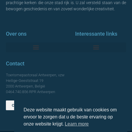
prachtige kerken die onze stad rijk is. U zal versteld staan van de
bewogen geschiedenis en van zoveel wonderlijke creativiteit.
Over ons
Interessante links
Monumentale Kerken Antwerpen
Contact
Toerismepastoraal Antwerpen, vzw
Heilige-Geeststraat 19
2000 Antwerpen, België
0464.740.856 RPR Antwerpen
Contact opnemen
Deze website maakt gebruik van cookies om
TOP
ervoor te zorgen dat u de beste ervaring op
onze website krijgt.
Learn more