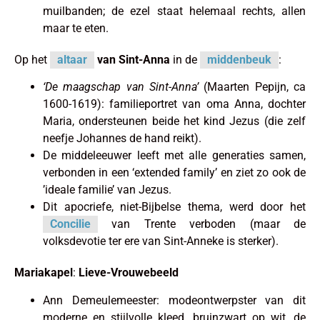
muilbanden; de ezel staat helemaal rechts, allen
maar te eten.
Op het
altaar
van Sint-Anna
in de
middenbeuk
:
‘De maagschap van Sint-Anna’
(Maarten Pepijn, ca
1600-1619): familieportret van oma Anna, dochter
Maria, ondersteunen beide het kind Jezus (die zelf
neefje Johannes de hand reikt).
De middeleeuwer leeft met alle generaties samen,
verbonden in een ‘extended family’ en ziet zo ook de
’ideale familie’ van Jezus.
Dit apocriefe, niet-Bijbelse thema, werd door het
Concilie
van Trente verboden (maar de
volksdevotie ter ere van Sint-Anneke is sterker).
Mariakapel
:
Lieve-Vrouwebeeld
Ann Demeulemeester: modeontwerpster van dit
moderne en stijlvolle kleed, bruinzwart op wit, de