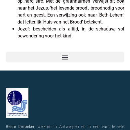
op hard stro. Met de ‘graanhalmen’ verwijst dit ook
naar het Jezus, ‘het levende brood’, broodnodig voor
hart en geest. Een verwijzing ook naar ‘Beth-Lehem’
dat letterlijk ‘Huis-van-het-Brood’ betekent.
Jozef: bescheiden als altijd, in de schaduw, vol
bewondering voor het kind.
Sint-Carolus Borromeuskerk, de voorgevel: ‘alle zegen komt van boven’
Sint-Carolus Borromeuskerk – “Wie het kleine niet eert, is … … … …“
Grote Markt – typisch Antwerps: de Mariabeelden die u toelachen
Handschoenmarkt, een romantisch kerstverhaal: Nello en Patrasche
Hoogstraat 62, huis van de Timmerlieden: een mini-stripverhaal over Sint-Jozef
Maagdenhuis – ‘Een arme stal’ … voor dames die hun kapitaal verloren
Beste bezoeker
, welkom in Antwerpen en in een van de vele