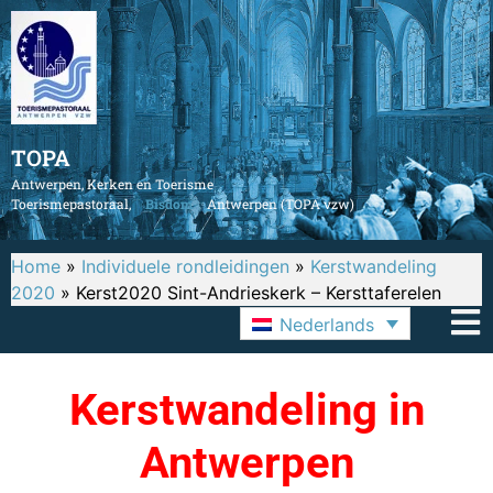
TOPA
Antwerpen, Kerken en Toerisme
Toerismepastoraal,
Bisdom
Antwerpen (TOPA vzw)
Home
»
Individuele rondleidingen
»
Kerstwandeling
2020
»
Kerst2020 Sint-Andrieskerk – Kersttaferelen
Nederlands
Kerstwandeling in
Antwerpen