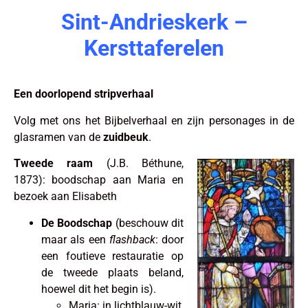
Sint-Andrieskerk –
Kersttaferelen
Een doorlopend stripverhaal
Volg met ons het Bijbelverhaal en zijn personages in de
glasramen van de
zuidbeuk
.
Tweede raam
(J.B. Béthune,
1873): boodschap aan Maria en
bezoek aan Elisabeth
De Boodschap
(beschouw dit
maar als een
flashback
: door
een foutieve restauratie op
de tweede plaats beland,
hoewel dit het begin is).
Maria: in lichtblauw-wit,