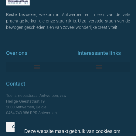
Beste bezoeker
, welkom in Antwerpen en in een van de vele
prachtige kerken die onze stad rijk is. U zal versteld staan van de
bewogen geschiedenis en van zoveel wonderlijke creativiteit.
Over ons
Interessante links
Monumentale Kerken Antwerpen
Contact
Toerismepastoraal Antwerpen, vzw
Heilige-Geeststraat 19
2000 Antwerpen, België
0464.740.856 RPR Antwerpen
Contact opnemen
Deze website maakt gebruik van cookies om