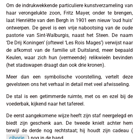
Om de indrukwekkende particuliere kunstverzameling van
haar verongelukte zoon, Fritz Mayer, onder te brengen,
laat Henriëtte van den Bergh in 1901 een nieuw ‘oud huis’
ontwerpen. De gevel is een vrije nabootsing van de oude
pastorie van Sint-Walburgis, naast het Steen. De naam
‘De Drij Koningen’ (oftewel ‘Les Rois Mages’) verwijst naar
de afkomst van de familie uit Duitsland, meer bepaald
Keulen, waar zich hun (vermeende) relikwieën bevinden
(het stadswapen draagt dan ook drie kronen).
Meer dan een symbolische voorstelling, vertelt deze
gevelsteen ons het verhaal in detail met veel afwisseling.
De stal is een getimmerde ruimte, met os en ezel bij de
voederbak, kijkend naar het tafereel.
De eerst aangekomene wijze heeft zijn staf neergelegd en
biedt zijn geschenk aan. De tweede knielt achter hem
terwijl de derde nog rechtstaat; hij houdt zijn cadeau (
ciborie
) nog in de hand.