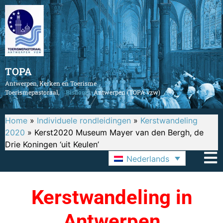
TOPA
Antwerpen, Kerken en Toerisme
Toerismepastoraal,
Bisdom
Antwerpen (TOPA vzw)
Home
»
Individuele rondleidingen
»
Kerstwandeling
2020
»
Kerst2020 Museum Mayer van den Bergh, de
Drie Koningen ‘uit Keulen’
Nederlands
Kerstwandeling in
Antwerpen