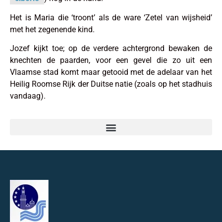
Het is Maria die ‘troont’ als de ware ‘Zetel van wijsheid’
met het zegenende kind.
Jozef kijkt toe; op de verdere achtergrond bewaken de
knechten de paarden, voor een gevel die zo uit een
Vlaamse stad komt maar getooid met de adelaar van het
Heilig Roomse Rijk der Duitse natie (zoals op het stadhuis
vandaag).
Sint-Carolus Borromeuskerk, de voorgevel: ‘alle zegen komt van boven’
Sint-Carolus Borromeuskerk – “Wie het kleine niet eert, is … … … …“
Grote Markt – typisch Antwerps: de Mariabeelden die u toelachen
Handschoenmarkt, een romantisch kerstverhaal: Nello en Patrasche
Hoogstraat 62, huis van de Timmerlieden: een mini-stripverhaal over Sint-Jozef
Maagdenhuis – ‘Een arme stal’ … voor dames die hun kapitaal verloren