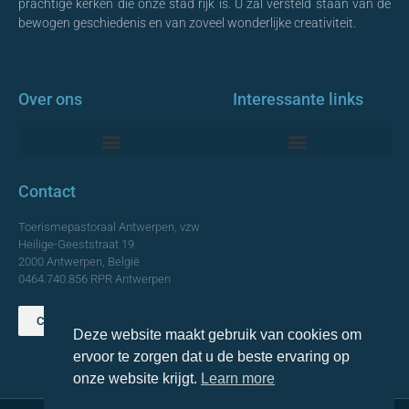
prachtige kerken die onze stad rijk is. U zal versteld staan van de
bewogen geschiedenis en van zoveel wonderlijke creativiteit.
Over ons
Interessante links
Monumentale Kerken Antwerpen
Contact
Toerismepastoraal Antwerpen, vzw
Heilige-Geeststraat 19
2000 Antwerpen, België
0464.740.856 RPR Antwerpen
Contact opnemen
Deze website maakt gebruik van cookies om
TOP
ervoor te zorgen dat u de beste ervaring op
onze website krijgt.
Learn more