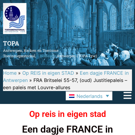
TOPA
Antwerpen, Kerken en Toerisme
Toerismepastoraal,
Bisdom
Antwerpen (TOPA vzw)
Home
»
Op REIS in eigen STAD
»
Een dagje FRANCE in
Antwerpen
»
FRA Britselei 55-57, (oud) Justitiepaleis –
een paleis met Louvre-allures
Nederlands
Op reis in eigen stad
Een dagje FRANCE in