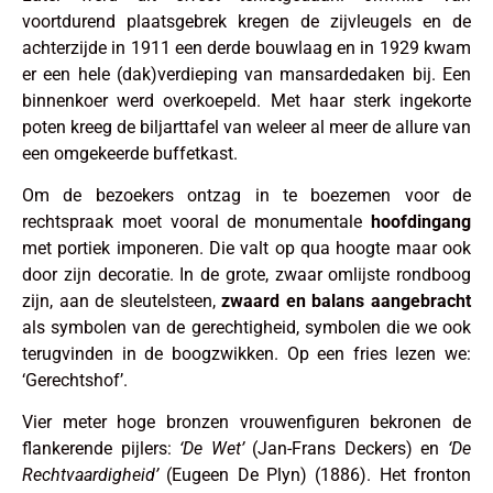
voortdurend plaatsgebrek kregen de zijvleugels en de
achterzijde in 1911 een derde bouwlaag en in 1929 kwam
er een hele (dak)verdieping van mansardedaken bij. Een
binnenkoer werd overkoepeld. Met haar sterk ingekorte
poten kreeg de biljarttafel van weleer al meer de allure van
een omgekeerde buffetkast.
Om de bezoekers ontzag in te boezemen voor de
rechtspraak moet vooral de monumentale
hoofdingang
met portiek imponeren. Die valt op qua hoogte maar ook
door zijn decoratie. In de grote, zwaar omlijste rondboog
zijn, aan de sleutelsteen,
zwaard en balans aangebracht
als symbolen van de gerechtigheid, symbolen die we ook
terugvinden in de boogzwikken. Op een fries lezen we:
‘Gerechtshof’.
Vier meter hoge bronzen vrouwenfiguren bekronen de
flankerende pijlers:
‘De Wet’
(Jan-Frans Deckers) en
‘De
Rechtvaardigheid’
(Eugeen De Plyn) (1886). Het fronton