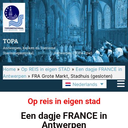
TOPA
Antwerpen, Kerken en Toerisme
Toerismepastoraal,
Bisdom
Antwerpen (TOPA vzw)
Home
»
Op REIS in eigen STAD
»
Een dagje FRANCE in
Antwerpen
»
FRA Grote Markt, Stadhuis (gesloten)
Nederlands
Op reis in eigen stad
Een dagje FRANCE in
Antwerpen