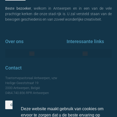
Beste bezoeker
, welkom in Antwerpen en in een van de vele
prachtige kerken die onze stad rijk is. U zal versteld staan van de
bewogen geschiedenis en van zoveel wonderlijke creativiteit.
Over ons
Interessante links
Monumentale Kerken Antwerpen
Contact
Toerismepastoraal Antwerpen, vzw
Heilige-Geeststraat 19
2000 Antwerpen, België
0464.740.856 RPR Antwerpen
Contact opnemen
Deze website maakt gebruik van cookies om
TOP
ervoor te zorgen dat u de beste ervaring op