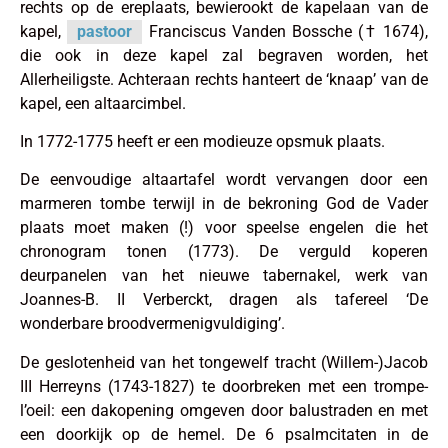
rechts op de ereplaats, bewierookt de kapelaan van de
kapel,
pastoor
Franciscus Vanden Bossche († 1674),
die ook in deze kapel zal begraven worden, het
Allerheiligste. Achteraan rechts hanteert de ‘knaap’ van de
kapel, een altaarcimbel.
In 1772-1775 heeft er een modieuze opsmuk plaats.
De eenvoudige altaartafel wordt vervangen door een
marmeren tombe terwijl in de bekroning God de Vader
plaats moet maken (!) voor speelse engelen die het
chronogram tonen (1773). De verguld koperen
deurpanelen van het nieuwe tabernakel, werk van
Joannes-B. II Verberckt, dragen als tafereel ‘De
wonderbare broodvermenigvuldiging’.
De geslotenheid van het tongewelf tracht (Willem-)Jacob
III Herreyns (1743-1827) te doorbreken met een trompe-
l’oeil: een dakopening omgeven door balustraden en met
een doorkijk op de hemel. De 6 psalmcitaten in de