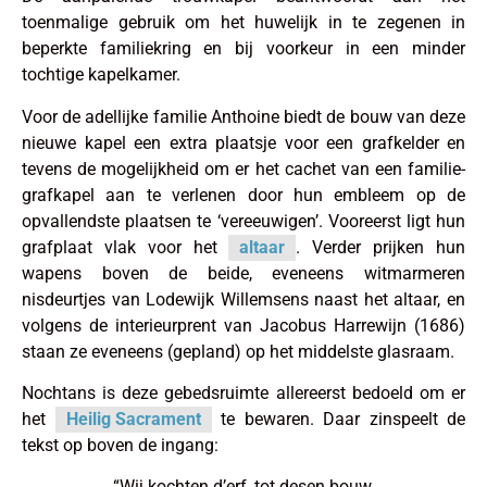
toenmalige gebruik om het huwelijk in te zegenen in
beperkte familiekring en bij voorkeur in een minder
tochtige kapelkamer.
Voor de adellijke familie Anthoine biedt de bouw van deze
nieuwe kapel een extra plaatsje voor een grafkelder en
tevens de mogelijkheid om er het cachet van een familie-
grafkapel aan te verlenen door hun embleem op de
opvallendste plaatsen te ‘vereeuwigen’. Vooreerst ligt hun
grafplaat vlak voor het
altaar
. Verder prijken hun
wapens boven de beide, eveneens witmarmeren
nisdeurtjes van Lodewijk Willemsens naast het altaar, en
volgens de interieurprent van Jacobus Harrewijn (1686)
staan ze eveneens (gepland) op het middelste glasraam.
Nochtans is deze gebedsruimte allereerst bedoeld om er
het
Heilig Sacrament
te bewaren. Daar zinspeelt de
tekst op boven de ingang:
“Wij kochten d’erf, tot desen bouw,