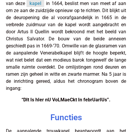
van deze
kapel
in 1664, beslist men van meet af aan
om ze aan de zuidzijde opnieuw op te richten. Dit blijkt uit
de deuropening die al voorafgaandelijk in 1665 in de
verbrede zuidmuur van de kapel wordt aangebracht en
door Artus II Quellin wordt bekroond met het beeld van
Christus Salvator. De bouw van de beide annexen
geschiedt pas in 1669-’70. Omwille van de glasramen van
de aanpalende Venerabelkapel blijft de hoogte beperkt,
wat niet belet dat een modieus barok tongewelf de lange
smalle ruimte overdekt. De omlijstingen rond deuren en
ramen zijn geheel in witte en zwarte marmer. Na 5 jaar is
de inrichting gereed, aldus het chronogram boven de
ingang:
“DIt Is hIer nU VoLMaeCkt In febrUarIUs”.
Functies
De aanpalende trouwkapel beantwoordt aan het