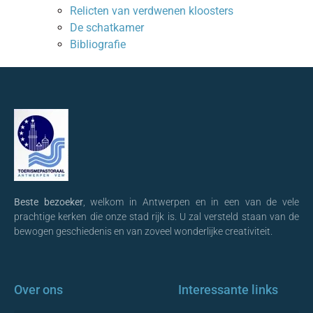
Relicten van verdwenen kloosters
De schatkamer
Bibliografie
Beste bezoeker
, welkom in Antwerpen en in een van de vele
prachtige kerken die onze stad rijk is. U zal versteld staan van de
bewogen geschiedenis en van zoveel wonderlijke creativiteit.
Over ons
Interessante links