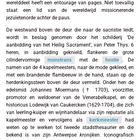
werelddeel heeft een entourage van pages. Niet toevallig
staat een lid van de wereldwijd missionerende
jezuïetenorde achter de paus.
De westwand boven de deur die naar de sacristie leidt,
wordt in beslag genomen door het schilderij ‘De
aanbidding van het Heilig Sacrament’, van Peter Thys. 6
heren, in aanbidding geknield, flankeren de grote
cilindervormige
monstrans
met de
hostie
. De
namen van de 4 kapelmeesters, naar de mode gekleed, en
met een brandende flambeeuw in de hand, staan op de
herdenkingssteen boven de deur vermeld. Onder hen de
edelsmid Johannes Moermans († 1703), voorzitter,
promotor en weldoener van de Venerabelkapel, en de
historicus Lodewijk van Caukercken (1629-1704), die zich
van leerling-kuiper en wijnhandelaar via zijn reputatie als
kapelmeester en vervolgens als
kerkmeester
had
weten op te werken tot tweede stadsthesaurier en die
bekend is van zijn Antwerpse
kronijken
. Iconografisch