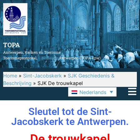
TOPA
Antwerpen, Kerken en Toerisme
Toerismepastoraal,
Bisdom
Antwerpen (TOPA vzw)
Home
»
Sint-Jacobskerk
»
SJK Geschiedenis &
Beschrijving
»
SJK De trouwkapel
Nederlands
Sleutel tot de Sint-
Jacobskerk te Antwerpen.
De trouwkapel