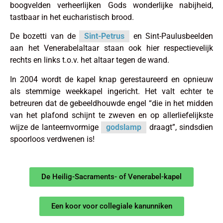
boogvelden verheerlijken Gods wonderlijke nabijheid,
tastbaar in het eucharistisch brood.
De bozetti van de
Sint-Petrus
en Sint-Paulusbeelden
aan het Venerabelaltaar staan ook hier respectievelijk
rechts en links t.o.v. het altaar tegen de wand.
In 2004 wordt de kapel knap gerestaureerd en opnieuw
als stemmige weekkapel ingericht. Het valt echter te
betreuren dat de gebeeldhouwde engel “die in het midden
van het plafond schijnt te zweven en op allerliefelijkste
wijze de lanteernvormige
godslamp
draagt”, sindsdien
spoorloos verdwenen is!
De Heilig-Sacraments- of Venerabel-kapel
Een koor voor collegiale kanunniken