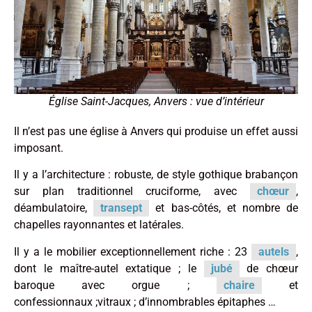
Église Saint-Jacques, Anvers : vue d’intérieur
Il n’est pas une église à Anvers qui produise un effet aussi
imposant.
Il y a l’architecture : robuste, de style gothique brabançon
sur plan traditionnel cruciforme, avec
chœur
,
déambulatoire,
transept
et bas-côtés, et nombre de
chapelles rayonnantes et latérales.
Il y a le mobilier exceptionnellement riche : 23
autels
,
dont le maître-autel extatique ; le
jubé
de chœur
baroque avec orgue ;
chaire
et
confessionnaux ;vitraux ; d’innombrables épitaphes …