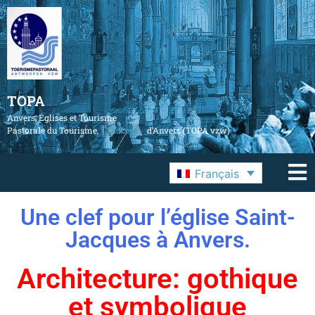
TOPA
Anvers, Églises et Tourisme
Pastorale du Tourisme,
Diocèse
d’Anvers (TOPA vzw)
Français
Une clef pour l’église Saint-
Jacques à Anvers.
Architecture: gothique
et symbolique