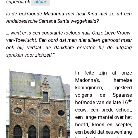
superbarok
altaar
.
Is de gekroonde Madonna met haar Kind niet zó uit een
Andaloesische
Semana Santa
weggehaald?
… want er is een constante toeloop naar Onze-Lieve-Vrouw-
van-Toevlucht. Een oord dat men niet alleen getroost maar
ook blij verlaat: de dankbare ex-voto’s bij de uitgang
spreken voor zichzelf.”
In feite zijn al onze
Madonna’s, hemelse
koninginnen, gekleed
volgens de Spaanse
de
hofmode van de late 16
eeuw: een brede schoot,
een lange mantel over het
hoofd, kroon en scepter,
een beeld dat eeuwenlang