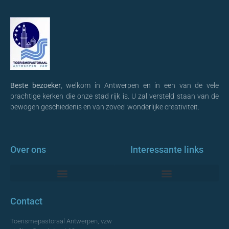
Beste bezoeker
, welkom in Antwerpen en in een van de vele
prachtige kerken die onze stad rijk is. U zal versteld staan van de
bewogen geschiedenis en van zoveel wonderlijke creativiteit.
Over ons
Interessante links
Monumentale Kerken Antwerpen
Contact
Toerismepastoraal Antwerpen, vzw