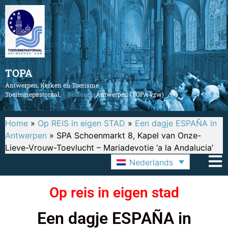
TOPA
Antwerpen, Kerken en Toerisme
Toerismepastoraal,
Bisdom
Antwerpen (TOPA vzw)
Home
»
Op REIS in eigen STAD
»
Een dagje ESPAÑA in
Antwerpen
»
SPA Schoenmarkt 8, Kapel van Onze-
Lieve-Vrouw-Toevlucht – Mariadevotie ‘a la Andalucia’
Nederlands
Op reis in eigen stad
Een dagje ESPAÑA in